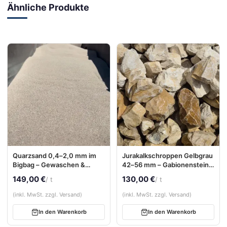
Ähnliche Produkte
Quarzsand 0,4–2,0 mm im
Jurakalkschroppen Gelbgrau
Bigbag – Gewaschen &
42–56 mm – Gabionensteine
Feuergetrocknet
aus hochwertigem Kalkstein
149,00 €
130,00 €
/ t
/ t
(inkl. MwSt. zzgl. Versand)
(inkl. MwSt. zzgl. Versand)
In den Warenkorb
In den Warenkorb