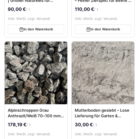
| Großer Naturkies für
– Feiner Ziersplitt für Beete &
dekorative Außenflächen
moderne Außenflächen
90,00 €
110,00 €
/ t
/ t
(inkl. MwSt. zzgl. Versand)
(inkl. MwSt. zzgl. Versand)
In den Warenkorb
In den Warenkorb
Alpinschroppen Grau
Mutterboden gesiebt – Lose
Anthrazit/Weiß 70–100 mm –
Lieferung für Garten &
Hochwertige
Rasenflächen
178,19 €
30,00 €
/ t
/ t
Gabionensteine mit
natürlicher Farbvielfalt
(inkl. MwSt. zzgl. Versand)
(inkl. MwSt. zzgl. Versand)