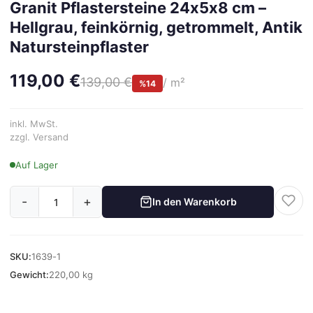
Granit Pflastersteine 24x5x8 cm –
Hellgrau, feinkörnig, getrommelt, Antik
Natursteinpflaster
119,00 €
139,00 €
/ m²
%14
inkl. MwSt.
zzgl. Versand
Auf Lager
-
+
In den Warenkorb
SKU:
1639-1
Gewicht:
220,00 kg