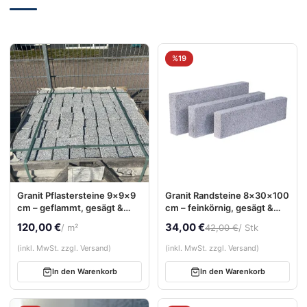
%19
Granit Pflastersteine 9×9×9
Granit Randsteine 8×30×100
cm – geflammt, gesägt &
cm – feinkörnig, gesägt &
gespalten
sandgestrahlt
120,00 €
34,00 €
/ m²
42,00 €
/ Stk
(inkl. MwSt. zzgl. Versand)
(inkl. MwSt. zzgl. Versand)
In den Warenkorb
In den Warenkorb