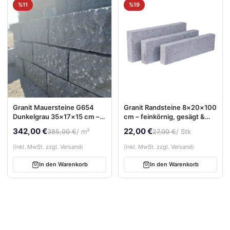
%11
%19
Granit Mauersteine G654
Granit Randsteine 8×20×100
Dunkelgrau 35×17×15 cm –
cm – feinkörnig, gesägt &
gestockt & allseits gesägt
sandgestrahlt
342,00 €
22,00 €
385,00 €
/ m²
27,00 €
/ Stk
(inkl. MwSt. zzgl. Versand)
(inkl. MwSt. zzgl. Versand)
In den Warenkorb
In den Warenkorb