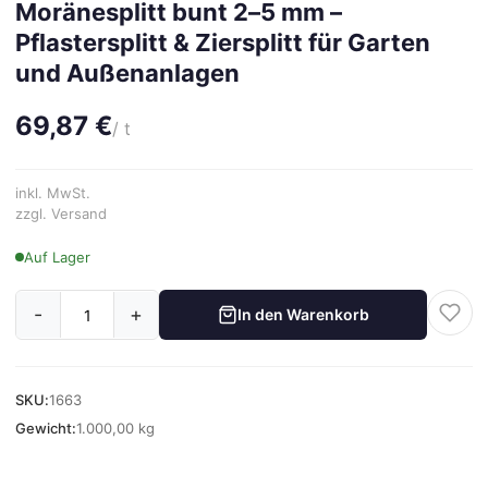
Moränesplitt bunt 2–5 mm –
Pflastersplitt & Ziersplitt für Garten
und Außenanlagen
69,87 €
/ t
inkl. MwSt.
zzgl. Versand
Auf Lager
-
+
In den Warenkorb
SKU:
1663
Gewicht:
1.000,00 kg