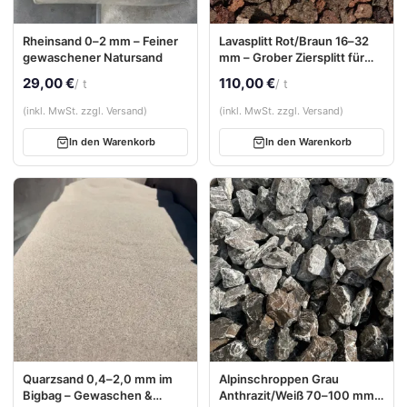
Rheinsand 0–2 mm – Feiner
Lavasplitt Rot/Braun 16–32
gewaschener Natursand
mm – Grober Ziersplitt für
markante Außenflächen
29,00 €
110,00 €
/ t
/ t
(inkl. MwSt. zzgl. Versand)
(inkl. MwSt. zzgl. Versand)
In den Warenkorb
In den Warenkorb
Quarzsand 0,4–2,0 mm im
Alpinschroppen Grau
Bigbag – Gewaschen &
Anthrazit/Weiß 70–100 mm –