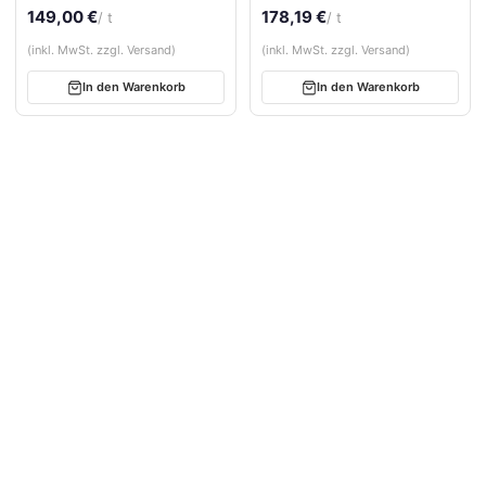
Feuergetrocknet
Hochwertige
149,00 €
178,19 €
/ t
/ t
Gabionensteine mit
natürlicher Farbvielfalt
(inkl. MwSt. zzgl. Versand)
(inkl. MwSt. zzgl. Versand)
In den Warenkorb
In den Warenkorb