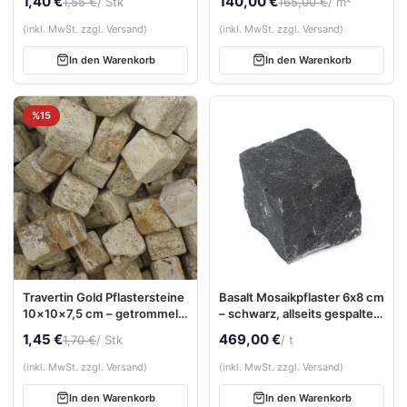
1,40 €
140,00 €
1,55 €
/ Stk
165,00 €
/ m²
Natursteinoptik
mediterranes
Natursteinpflaster
(inkl. MwSt. zzgl. Versand)
(inkl. MwSt. zzgl. Versand)
In den Warenkorb
In den Warenkorb
%15
Travertin Gold Pflastersteine
Basalt Mosaikpflaster 6x8 cm
10×10×7,5 cm – getrommelt
– schwarz, allseits gespalten,
| warme mediterrane Optik
Natursteinpflaster
1,45 €
469,00 €
1,70 €
/ Stk
/ t
(inkl. MwSt. zzgl. Versand)
(inkl. MwSt. zzgl. Versand)
In den Warenkorb
In den Warenkorb