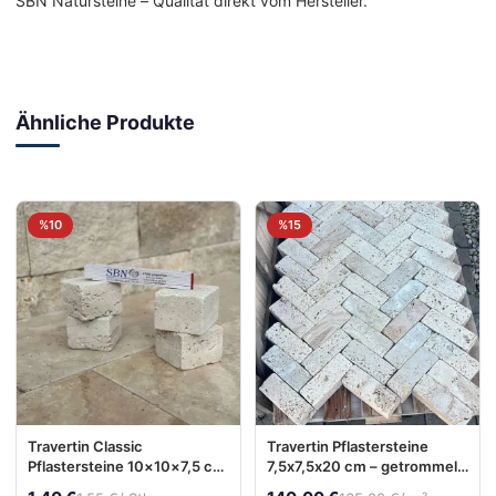
SBN Natursteine – Qualität direkt vom Hersteller.
Ähnliche Produkte
%10
%15
Travertin Classic
Travertin Pflastersteine
Pflastersteine 10×10×7,5 cm
7,5x7,5x20 cm – getrommelt,
– getrommelt | mediterrane
allseitig gesägt,