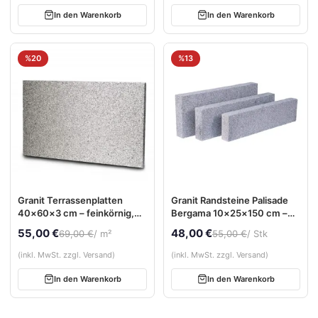
In den Warenkorb
In den Warenkorb
%20
%13
Granit Terrassenplatten
Granit Randsteine Palisade
40×60×3 cm – feinkörnig,
Bergama 10×25×150 cm –
sandgestrahlt
feinkörnig, gesägt &
55,00 €
48,00 €
69,00 €
/ m²
55,00 €
/ Stk
sandgestrahlt
(inkl. MwSt. zzgl. Versand)
(inkl. MwSt. zzgl. Versand)
In den Warenkorb
In den Warenkorb