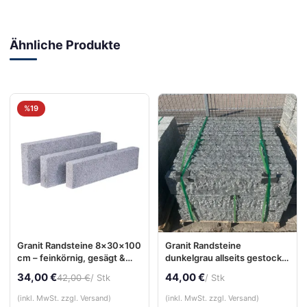
Ähnliche Produkte
%19
Granit Randsteine 8×30×100
Granit Randsteine
cm – feinkörnig, gesägt &
dunkelgrau allseits gestockt
sandgestrahlt
8x25x100 cm – Bordsteine
34,00 €
44,00 €
42,00 €
/ Stk
/ Stk
Garten & Einfahrt
(inkl. MwSt. zzgl. Versand)
(inkl. MwSt. zzgl. Versand)