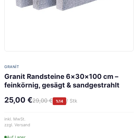
GRANIT
Granit Randsteine 6×30×100 cm –
feinkörnig, gesägt & sandgestrahlt
25,00 €
29,00 €
/ Stk
%14
inkl. MwSt.
zzgl. Versand
Auf Lager