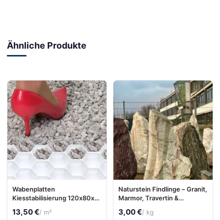
Ähnliche Produkte
Wabenplatten
Naturstein Findlinge – Granit,
Kiesstabilisierung 120x80x3
Marmor, Travertin &
cm – befahrbar, stabil,
Sandstein, Ziersteine
13,50 €
3,00 €
/ m²
/ kg
Kiesgitter für Einfahrt &