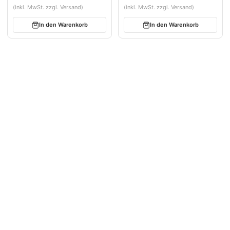
Garten
(inkl. MwSt. zzgl. Versand)
(inkl. MwSt. zzgl. Versand)
In den Warenkorb
In den Warenkorb