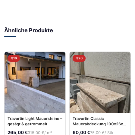
Ähnliche Produkte
%16
%20
Travertin Light Mauersteine –
Travertin Classic
gesägt & getrommelt
Mauerabdeckung 100x26x4
cm – gehämmert,
265,00 €
60,00 €
315,00 €
/ m²
75,00 €
/ Stk
gespaltene Kanten,