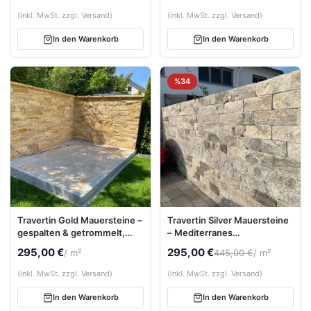
Naturstein Abdeckplatte
(inkl. MwSt. zzgl. Versand)
(inkl. MwSt. zzgl. Versand)
In den Warenkorb
In den Warenkorb
%34
Travertin Gold Mauersteine –
Travertin Silver Mauersteine
gespalten & getrommelt,
– Mediterranes
freie Längen
Lebensgefühl für Ihr
295,00 €
295,00 €
/ m²
445,00 €
/ m²
Zuhause
(inkl. MwSt. zzgl. Versand)
(inkl. MwSt. zzgl. Versand)
In den Warenkorb
In den Warenkorb