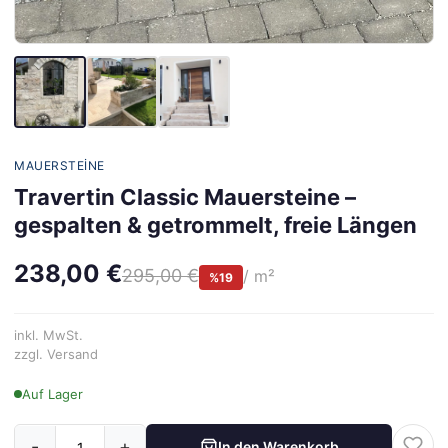
MAUERSTEINE
Travertin Classic Mauersteine –
gespalten & getrommelt, freie Längen
238,00 €
295,00 €
/ m²
%19
inkl. MwSt.
zzgl. Versand
Auf Lager
-
+
In den Warenkorb