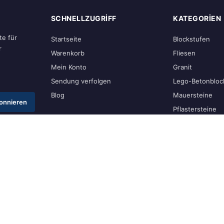
SCHNELLZUGRIFF
KATEGORIEN
e für
Startseite
Blockstufen
r
Warenkorb
Fliesen
Mein Konto
Granit
Sendung verfolgen
Lego-Betonbloc
Blog
Mauersteine
onnieren
Pflastersteine
SBN Natursteine GmbH. Alle Rechte vorbehalten.