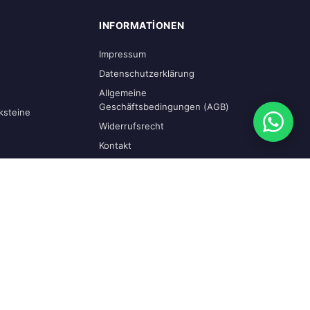
INFORMATIONEN
Impressum
Datenschutzerklärung
Allgemeine
Geschäftsbedingungen (AGB)
ksteine
Widerrufsrecht
Kontakt
KONTAKTINFORMATIONEN
+49 6344 508474
info@sbn-lingenfeld.de
Karl-Lösch-Straße 5, 67360
Lingenfeld, Deutschland