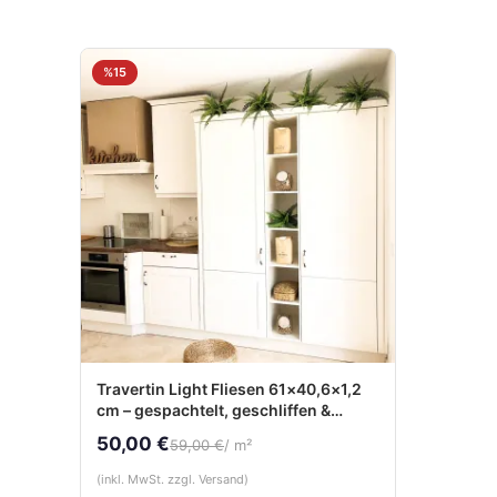
%15
Travertin Light Fliesen 61×40,6×1,2
cm – gespachtelt, geschliffen &
gebürstet
50,00 €
59,00 €
/ m²
(inkl. MwSt. zzgl. Versand)