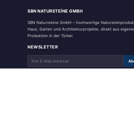
SBN NATURSTEINE GMBH
SBN Natursteine GmbH – hochwertige Natursteinprodukt
Haus, Garten und Architekturprojekte, direkt aus eigene
Produktion in der Türkei.
NEWSLETTER
Ab