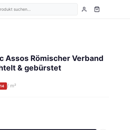
sic Assos Römischer Verband
htelt & gebürstet
/ m²
14