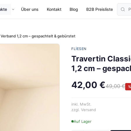
ukte
Über uns
Kontakt
Blog
B2B Preisliste
 Verband 1,2 cm – gespachtelt & gebürstet
FLIESEN
Travertin Clas
1,2 cm – gespac
42,00 €
49,00 €
%
inkl. MwSt.
zzgl. Versand
Auf Lager