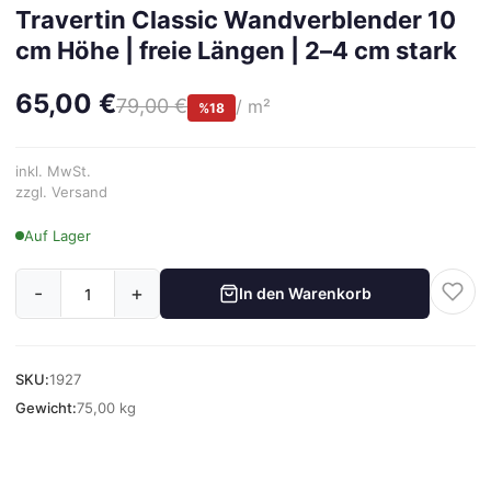
Travertin Classic Wandverblender 10
cm Höhe | freie Längen | 2–4 cm stark
65,00 €
79,00 €
/ m²
%18
inkl. MwSt.
zzgl. Versand
Auf Lager
-
+
In den Warenkorb
SKU:
1927
Gewicht:
75,00 kg