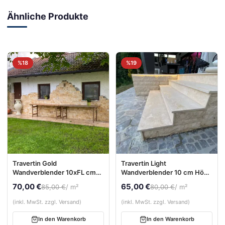
Ähnliche Produkte
%18
%19
Travertin Gold
Travertin Light
Wandverblender 10xFL cm
Wandverblender 10 cm Höhe
(2–4 cm stark) – gespalten
| freie Längen | 2–4 cm stark
70,00 €
65,00 €
85,00 €
/ m²
80,00 €
/ m²
(inkl. MwSt. zzgl. Versand)
(inkl. MwSt. zzgl. Versand)
In den Warenkorb
In den Warenkorb