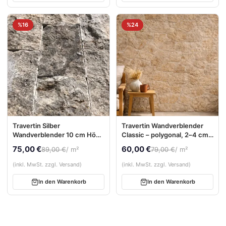
%16
%24
Travertin Silber
Travertin Wandverblender
Wandverblender 10 cm Höhe
Classic – polygonal, 2–4 cm,
| freie Längen | 2–4 cm stark
Naturstein Bruchsteinoptik
75,00 €
60,00 €
89,00 €
/ m²
79,00 €
/ m²
(inkl. MwSt. zzgl. Versand)
(inkl. MwSt. zzgl. Versand)
In den Warenkorb
In den Warenkorb