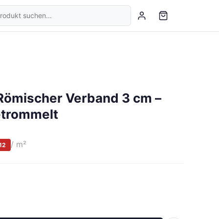
 Römischer Verband 3 cm –
etrommelt
/ m²
12