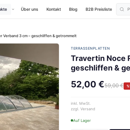
ukte
Über uns
Kontakt
Blog
B2B Preisliste
r Verband 3 cm – geschliffen & getrommelt
TERRASSENPLATTEN
Travertin Noce
geschliffen & g
52,00 €
59,00 €
%
inkl. MwSt.
zzgl. Versand
Auf Lager