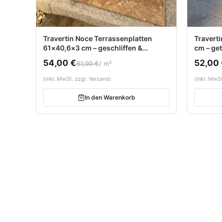
Travertin Noce Terrassenplatten
Travert
61×40,6×3 cm – geschliffen &
cm – get
getrommelt
54,00 €
52,00
61,00 €
/ m²
(inkl. MwSt. zzgl. Versand)
(inkl. MwSt
In den Warenkorb