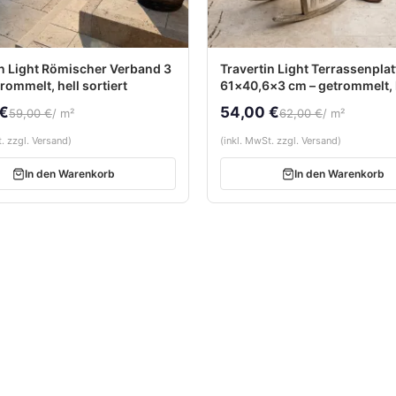
in Light Römischer Verband 3
Travertin Light Terrassenpla
rommelt, hell sortiert
61×40,6×3 cm – getrommelt, 
sortiert
 €
54,00 €
59,00 €
/ m²
62,00 €
/ m²
. zzgl. Versand)
(inkl. MwSt. zzgl. Versand)
In den Warenkorb
In den Warenkorb