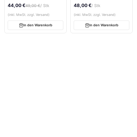
3 cm – Bullnose, getrommelt
3 cm – Bullnose, getrommelt
44,00 €
48,00 €
49,00 €
/ Stk
/ Stk
(inkl. MwSt. zzgl. Versand)
(inkl. MwSt. zzgl. Versand)
In den Warenkorb
In den Warenkorb