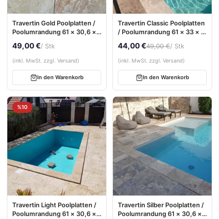
Travertin Gold Poolplatten /
Travertin Classic Poolplatten
Poolumrandung 61 × 30,6 ×
/ Poolumrandung 61 × 33 × 3
3 cm – Bullnose, getrommelt
cm – Bullnose, getrommelt
49,00 €
44,00 €
/ Stk
49,00 €
/ Stk
(inkl. MwSt. zzgl. Versand)
(inkl. MwSt. zzgl. Versand)
In den Warenkorb
In den Warenkorb
%10
Travertin Light Poolplatten /
Travertin Silber Poolplatten /
Poolumrandung 61 × 30,6 ×
Poolumrandung 61 × 30,6 ×