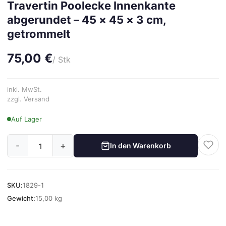
Travertin Poolecke Innenkante
abgerundet – 45 × 45 × 3 cm,
getrommelt
75,00 €
/ Stk
inkl. MwSt.
zzgl. Versand
Auf Lager
-
+
In den Warenkorb
SKU:
1829-1
Gewicht:
15,00 kg