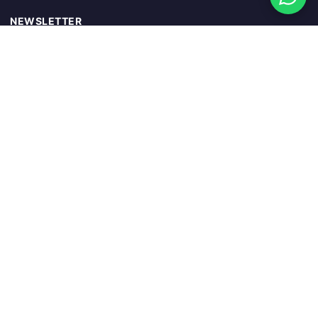
NEWSLETTER
Abonnieren
SCHNELLZUGRIFF
Startseite
Warenkorb
Mein Konto
Sendung verfolgen
Blog
KATEGORIEN
Blockstufen