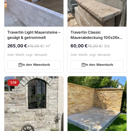
Travertin Light Mauersteine –
Travertin Classic
gesägt & getrommelt
Mauerabdeckung 100x26x4
cm – gehämmert,
265,00 €
60,00 €
315,00 €
/ m²
75,00 €
/ Stk
gespaltene Kanten,
Naturstein Abdeckplatte
(inkl. MwSt. zzgl. Versand)
(inkl. MwSt. zzgl. Versand)
In den Warenkorb
In den Warenkorb
%19