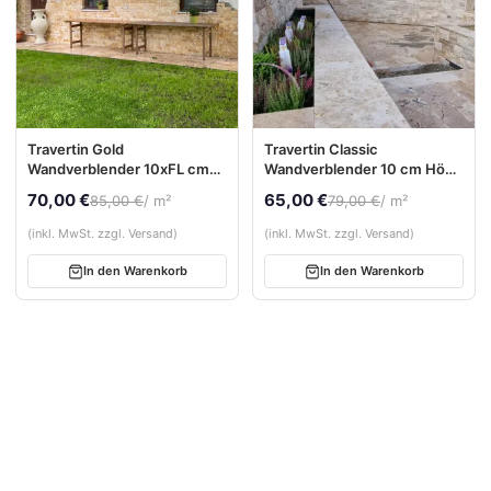
Travertin Gold
Travertin Classic
Wandverblender 10xFL cm
Wandverblender 10 cm Höhe
(2–4 cm stark) – gespalten
| freie Längen | 2–4 cm stark
70,00 €
65,00 €
85,00 €
/ m²
79,00 €
/ m²
(inkl. MwSt. zzgl. Versand)
(inkl. MwSt. zzgl. Versand)
In den Warenkorb
In den Warenkorb