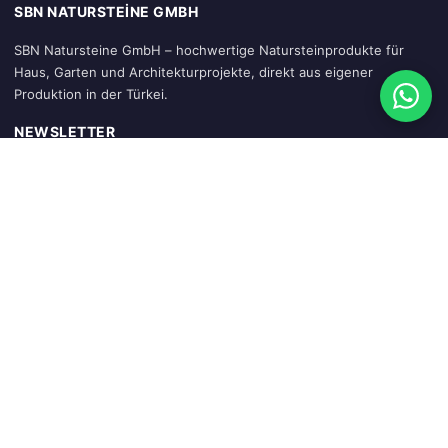
SBN NATURSTEINE GMBH
SBN Natursteine GmbH – hochwertige Natursteinprodukte für
Haus, Garten und Architekturprojekte, direkt aus eigener
Produktion in der Türkei.
NEWSLETTER
Abonnieren
SCHNELLZUGRIFF
Startseite
Warenkorb
Mein Konto
Sendung verfolgen
Blog