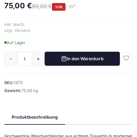
75,00 €
89,00 €
/ m²
%16
inkl. MwSt.
zzgl. Versand
Auf Lager
-
+
In den Warenkorb
SKU:
1973
Gewicht:
75,00 kg
Produktbeschreibung
Hochwertige Wandverblender aus echtem Travertin in moderner