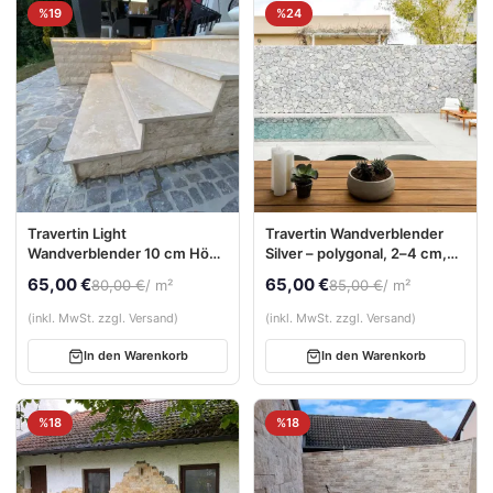
%19
%24
Travertin Light
Travertin Wandverblender
Wandverblender 10 cm Höhe
Silver – polygonal, 2–4 cm,
| freie Längen | 2–4 cm stark
Naturstein Bruchsteinoptik
65,00 €
65,00 €
80,00 €
/ m²
85,00 €
/ m²
(inkl. MwSt. zzgl. Versand)
(inkl. MwSt. zzgl. Versand)
In den Warenkorb
In den Warenkorb
%18
%18