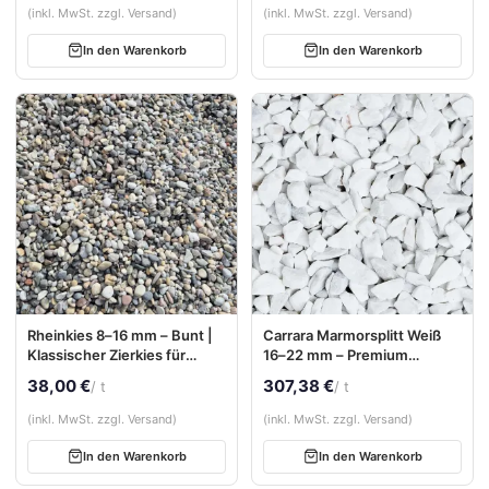
(inkl. MwSt. zzgl. Versand)
(inkl. MwSt. zzgl. Versand)
In den Warenkorb
In den Warenkorb
Rheinkies 8–16 mm – Bunt |
Carrara Marmorsplitt Weiß
Klassischer Zierkies für
16–22 mm – Premium
Garten & Hof
Naturstein aus Italien (inkl.
38,00 €
307,38 €
/ t
/ t
BigBag)
(inkl. MwSt. zzgl. Versand)
(inkl. MwSt. zzgl. Versand)
In den Warenkorb
In den Warenkorb