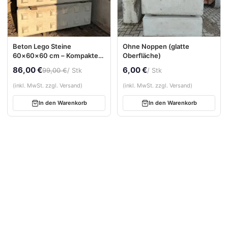
Beton Lego Steine
Ohne Noppen (glatte
60×60×60 cm – Kompakter
Oberfläche)
Betonblock für Stützwände
86,00 €
6,00 €
99,00 €
/ Stk
/ Stk
& Boxensysteme
(inkl. MwSt. zzgl. Versand)
(inkl. MwSt. zzgl. Versand)
In den Warenkorb
In den Warenkorb