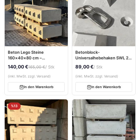
Beton Lego Steine
Betonblock-
160×40×80 cm –
Universalhebehaken SWL 2,5
Betonblockstein für
t
140,00 €
89,00 €
165,00 €
/ Stk
/ Stk
Stützwände &
Schüttgutboxen
(inkl. MwSt. zzgl. Versand)
(inkl. MwSt. zzgl. Versand)
In den Warenkorb
In den Warenkorb
%13