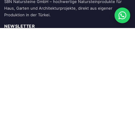
SBN Natursteine GmbH – hochwertige Natursteinprodukte für
Haus, Garten und Architekturprojekte, direkt aus eigener
Produktion in der Türkei.
NEWSLETTER
Abonnieren
SCHNELLZUGRIFF
Startseite
Warenkorb
Mein Konto
Sendung verfolgen
Blog
KATEGORIEN