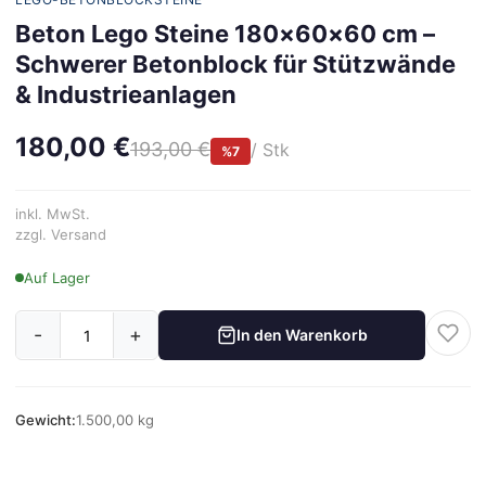
Beton Lego Steine 180×60×60 cm –
Schwerer Betonblock für Stützwände
& Industrieanlagen
180,00 €
193,00 €
/ Stk
%7
inkl. MwSt.
zzgl. Versand
Auf Lager
-
+
In den Warenkorb
Gewicht:
1.500,00 kg