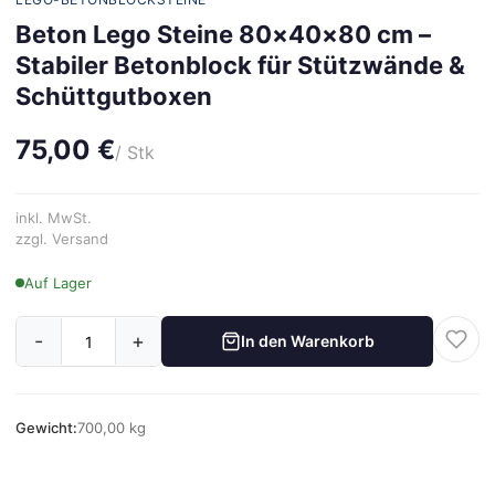
Beton Lego Steine 80×40×80 cm –
Stabiler Betonblock für Stützwände &
Schüttgutboxen
75,00 €
/ Stk
inkl. MwSt.
zzgl. Versand
Auf Lager
-
+
In den Warenkorb
Gewicht:
700,00 kg