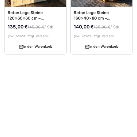
Beton Lego Steine
Beton Lego Steine
120×60×60 cm –
160×40×80 cm –
Betonblockstein für
Betonblockstein für
135,00 €
140,00 €
145,00 €
/ Stk
165,00 €
/ Stk
Stützwände &
Stützwände &
Boxensysteme
Schüttgutboxen
(inkl. MwSt. zzgl. Versand)
(inkl. MwSt. zzgl. Versand)
In den Warenkorb
In den Warenkorb