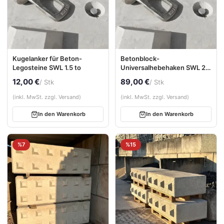
Kugelanker für Beton-
Betonblock-
Legosteine SWL 1.5 to
Universalhebehaken SWL 2,5
t
12,00 €
89,00 €
/ Stk
/ Stk
(inkl. MwSt. zzgl. Versand)
(inkl. MwSt. zzgl. Versand)
In den Warenkorb
In den Warenkorb
%7
%15