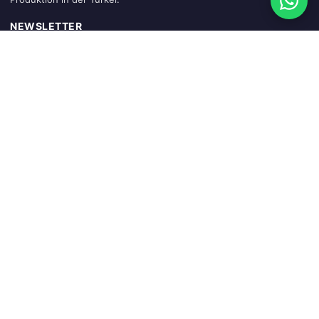
NEWSLETTER
Abonnieren
SCHNELLZUGRIFF
Startseite
Warenkorb
Mein Konto
Sendung verfolgen
Blog
KATEGORIEN
Blockstufen