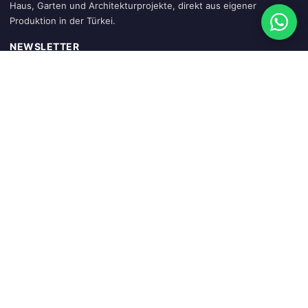
Haus, Garten und Architekturprojekte, direkt aus eigener
Produktion in der Türkei.
NEWSLETTER
Abonnieren
SCHNELLZUGRIFF
Startseite
Warenkorb
Mein Konto
Sendung verfolgen
Blog
KATEGORIEN