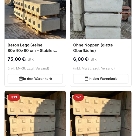
Beton Lego Steine
Ohne Noppen (glatte
80×40×80 cm – Stabiler
Oberfläche)
Betonblock für Stützwände
75,00 €
6,00 €
/ Stk
/ Stk
& Schüttgutboxen
(inkl. MwSt. zzgl. Versand)
(inkl. MwSt. zzgl. Versand)
In den Warenkorb
In den Warenkorb
%13
%7