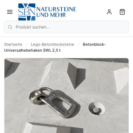
Startseite
/
Lego-Betonblocksteine
/
Betonblock-
Universalhebehaken SWL 2,5 t