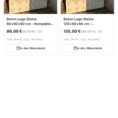
Beton Lego Steine
Beton Lego Steine
60×60×60 cm – Kompakter
120×60×60 cm –
Betonblock für Stützwände
Betonblockstein für
86,00 €
135,00 €
99,00 €
/ Stk
145,00 €
/ Stk
& Boxensysteme
Stützwände &
Boxensysteme
(inkl. MwSt. zzgl. Versand)
(inkl. MwSt. zzgl. Versand)
In den Warenkorb
In den Warenkorb