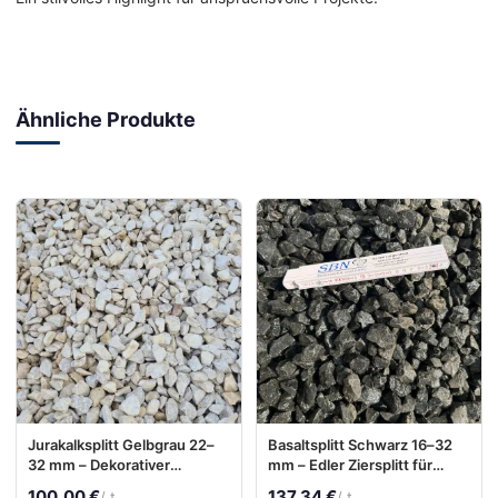
Ähnliche Produkte
Jurakalksplitt Gelbgrau 22–
Basaltsplitt Schwarz 16–32
32 mm – Dekorativer
mm – Edler Ziersplitt für
Kalksplitt für Garten &
moderne Außenanlagen
100,00 €
137,34 €
/ t
/ t