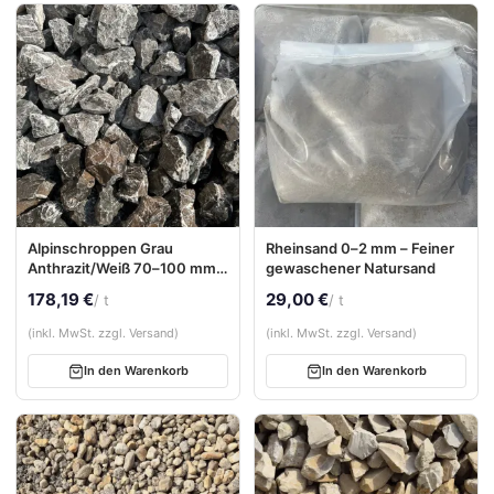
Alpinschroppen Grau
Rheinsand 0–2 mm – Feiner
Anthrazit/Weiß 70–100 mm –
gewaschener Natursand
Hochwertige
178,19 €
29,00 €
/ t
/ t
Gabionensteine mit
natürlicher Farbvielfalt
(inkl. MwSt. zzgl. Versand)
(inkl. MwSt. zzgl. Versand)
In den Warenkorb
In den Warenkorb