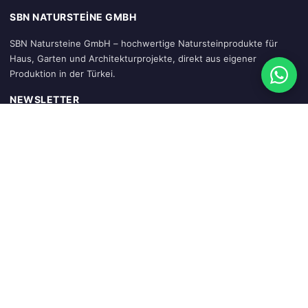
SBN NATURSTEINE GMBH
SBN Natursteine GmbH – hochwertige Natursteinprodukte für
Haus, Garten und Architekturprojekte, direkt aus eigener
Produktion in der Türkei.
NEWSLETTER
Abonnieren
SCHNELLZUGRIFF
Startseite
Warenkorb
Mein Konto
Sendung verfolgen