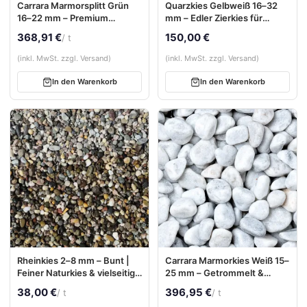
Carrara Marmorsplitt Grün
Quarzkies Gelbweiß 16–32
16–22 mm – Premium
mm – Edler Zierkies für
Naturstein aus Italien (inkl.
Garten & Außenbereiche
368,91 €
150,00 €
/ t
BigBag)
(inkl. MwSt. zzgl. Versand)
(inkl. MwSt. zzgl. Versand)
In den Warenkorb
In den Warenkorb
Rheinkies 2–8 mm – Bunt |
Carrara Marmorkies Weiß 15–
Feiner Naturkies & vielseitig
25 mm – Getrommelt &
als Pflastersplitt einsetzbar
Rundkorn (inkl. BigBag)
38,00 €
396,95 €
/ t
/ t