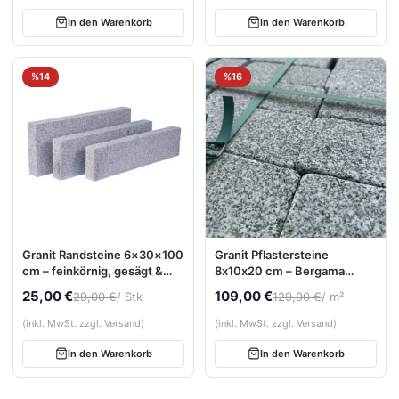
In den Warenkorb
In den Warenkorb
%14
%16
Granit Randsteine 6×30×100
Granit Pflastersteine
cm – feinkörnig, gesägt &
8x10x20 cm – Bergama
sandgestrahlt
Grau, gesägt & getrommelt,
25,00 €
109,00 €
29,00 €
/ Stk
129,00 €
/ m²
Naturstein Bindersteine
(inkl. MwSt. zzgl. Versand)
(inkl. MwSt. zzgl. Versand)
In den Warenkorb
In den Warenkorb