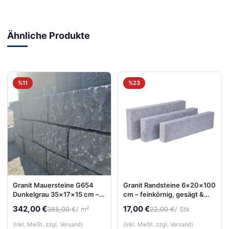
Ähnliche Produkte
%11
%23
Granit Mauersteine G654
Granit Randsteine 6×20×100
Dunkelgrau 35×17×15 cm –
cm – feinkörnig, gesägt &
gestockt & allseits gesägt
sandgestrahlt
342,00 €
17,00 €
385,00 €
/ m²
22,00 €
/ Stk
(inkl. MwSt. zzgl. Versand)
(inkl. MwSt. zzgl. Versand)