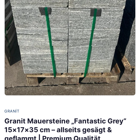
GRANIT
Granit Mauersteine „Fantastic Grey“
15×17×35 cm – allseits gesägt &
geflammt | Premium Qualität