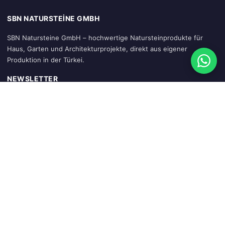
SBN NATURSTEINE GMBH
SBN Natursteine GmbH – hochwertige Natursteinprodukte für
Haus, Garten und Architekturprojekte, direkt aus eigener
Produktion in der Türkei.
NEWSLETTER
Abonnieren
SCHNELLZUGRIFF
Startseite
Warenkorb
Mein Konto
Sendung verfolgen