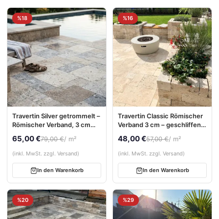
%18
%16
Travertin Silver getrommelt –
Travertin Classic Römischer
Römischer Verband, 3 cm
Verband 3 cm – geschliffen &
stark
getrommelt
65,00 €
48,00 €
79,00 €
/ m²
57,00 €
/ m²
(inkl. MwSt. zzgl. Versand)
(inkl. MwSt. zzgl. Versand)
In den Warenkorb
In den Warenkorb
%20
%29