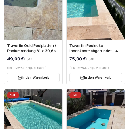
Travertin Gold Poolplatten /
Travertin Poolecke
Poolumrandung 61 × 30,6 ×
Innenkante abgerundet – 45
3 cm – Bullnose, getrommelt
× 45 × 3 cm, getrommelt
49,00 €
75,00 €
/ Stk
/ Stk
(inkl. MwSt. zzgl. Versand)
(inkl. MwSt. zzgl. Versand)
In den Warenkorb
In den Warenkorb
%10
%10