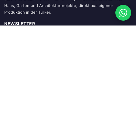
Haus, Garten und Architekturprojekte, direkt aus eigener
Produktion in der Türkei.
NEWSLETTER
Abonnieren
SCHNELLZUGRIFF
Startseite
Warenkorb
Mein Konto
Sendung verfolgen
Blog
KATEGORIEN