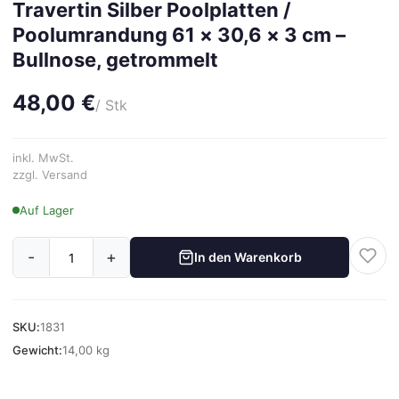
Travertin Silber Poolplatten /
Poolumrandung 61 × 30,6 × 3 cm –
Bullnose, getrommelt
48,00 €
/ Stk
inkl. MwSt.
zzgl. Versand
Auf Lager
-
+
In den Warenkorb
SKU:
1831
Gewicht:
14,00 kg